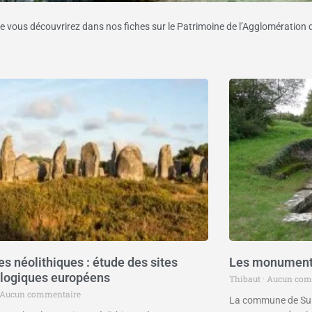
e vous découvrirez dans nos fiches sur le Patrimoine de l’Agglomération 
es néolithiques : étude des sites
Les monuments
logiques européens
Thibaut
Aucun com
Aucun commentaire
La commune de Surz