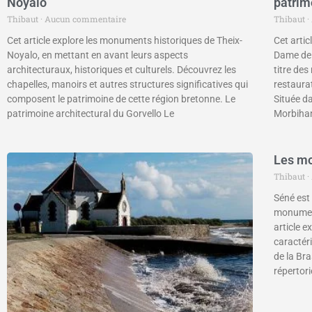
Noyalo
patrim
Thibaut
Aucun commentaire
Thibaut
Cet article explore les monuments historiques de Theix-
Cet artic
Noyalo, en mettant en avant leurs aspects
Dame de B
architecturaux, historiques et culturels. Découvrez les
titre de
chapelles, manoirs et autres structures significatives qui
restaura
composent le patrimoine de cette région bretonne. Le
Située d
patrimoine architectural du Gorvello Le
Morbiha
Les mo
Thibaut
Séné est
monument
article 
caractéri
de la Br
répertor