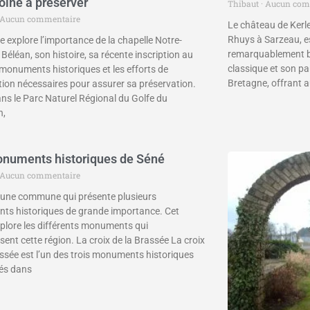
oine à préserver
Thibaut
Aucun com
Aucun commentaire
Le château de Kerle
Rhuys à Sarzeau, es
le explore l’importance de la chapelle Notre-
remarquablement bi
éléan, son histoire, sa récente inscription au
classique et son pa
s monuments historiques et les efforts de
Bretagne, offrant a
tion nécessaires pour assurer sa préservation.
ans le Parc Naturel Régional du Golfe du
n,
numents historiques de Séné
Aucun commentaire
 une commune qui présente plusieurs
s historiques de grande importance. Cet
explore les différents monuments qui
sent cette région. La croix de la Brassée La croix
assée est l’un des trois monuments historiques
iés dans