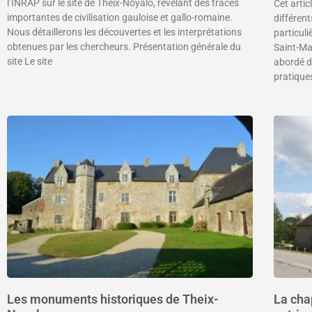
l’INRAP sur le site de Theix-Noyalo, révélant des traces
Cet artic
importantes de civilisation gauloise et gallo-romaine.
différen
Nous détaillerons les découvertes et les interprétations
particuli
obtenues par les chercheurs. Présentation générale du
Saint-Mal
site Le site
abordé d
pratique
Les monuments historiques de Theix-
La cha