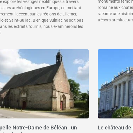
monuments témoins 
le explore les vestiges néolithiques à travers
romaine aux châtea
ts sites archéologiques en Europe, en mettant
raconte une histoire
èrement l’accent sur les régions de Lillemer,
trésors architectur
o et Saint-Suliac. Bien que Sulniac ne soit pas
ans les extraits fournis, nous examinerons les
s
pelle Notre-Dame de Béléan : un
Le château de