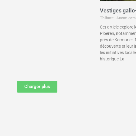
Vestiges gallo
Thibaut
Aucun com
Cet article explore 
Ploeren, notamment
près de Kermurier. 
découverte et leur 
les initiatives loca
historique La
Charger plus